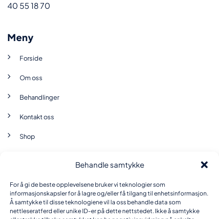
40 55 18 70
Meny
Forside
Om oss
Behandlinger
Kontakt oss
Shop
Behandle samtykke
Brukervilkår
For å gi de beste opplevelsene bruker vi teknologier som
Personvernerklæring
informasjonskapsler for å lagre og/eller få tilgang til enhetsinformasjon.
Å samtykke til disse teknologiene vil la oss behandle data som
nettleseratferd eller unike ID-er på dette nettstedet. Ikke å samtykke
Informasjonskapsel-erklæring