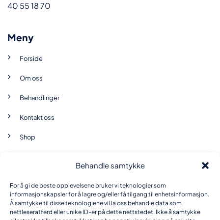
40 55 18 70
Meny
Forside
Om oss
Behandlinger
Kontakt oss
Shop
Behandle samtykke
Brukervilkår
For å gi de beste opplevelsene bruker vi teknologier som
Personvernerklæring
informasjonskapsler for å lagre og/eller få tilgang til enhetsinformasjon.
Å samtykke til disse teknologiene vil la oss behandle data som
nettleseratferd eller unike ID-er på dette nettstedet. Ikke å samtykke
Informasjonskapsel-erklæring