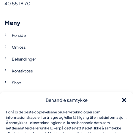
40 55 18 70
Meny
Forside
Om oss
Behandlinger
Kontakt oss
Shop
Behandle samtykke
Brukervilkår
For å gi de beste opplevelsene bruker vi teknologier som
Personvernerklæring
informasjonskapsler for å lagre og/eller få tilgang til enhetsinformasjon.
Å samtykke til disse teknologiene vil la oss behandle data som
nettleseratferd eller unike ID-er på dette nettstedet. Ikke å samtykke
Informasjonskapsel-erklæring