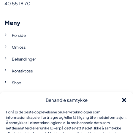
40 55 18 70
Meny
Forside
Om oss
Behandlinger
Kontakt oss
Shop
Behandle samtykke
Brukervilkår
For å gi de beste opplevelsene bruker vi teknologier som
Personvernerklæring
informasjonskapsler for å lagre og/eller få tilgang til enhetsinformasjon.
Å samtykke til disse teknologiene vil la oss behandle data som
nettleseratferd eller unike ID-er på dette nettstedet. Ikke å samtykke
Informasjonskapsel-erklæring